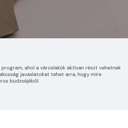
 program, ahol a városlakók aktívan részt vehetnek
lakosság javaslatokat tehet arra, hogy mire
áros büdzséjéből.