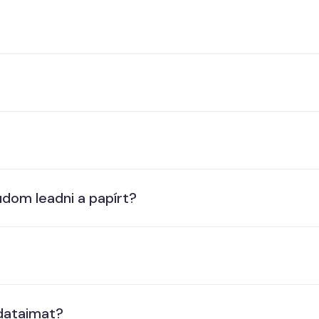
udom leadni a papírt?
adataimat?