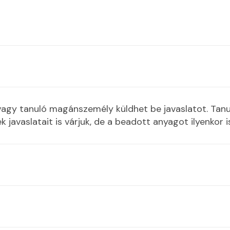
 vagy tanuló magánszemély küldhet be javaslatot. Tan
avaslatait is várjuk, de a beadott anyagot ilyenkor i