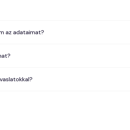
om az adataimat?
mat?
vaslatokkal?