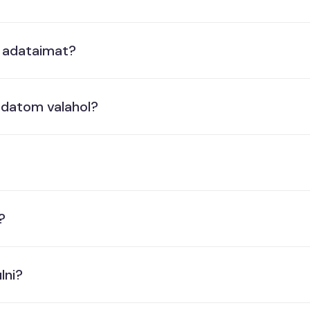
 adataimat?
adatom valahol?
?
lni?