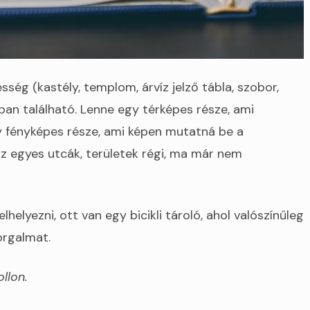
ség (kastély, templom, árvíz jelző tábla, szobor,
ban található. Lenne egy térképes része, ami
 fényképes része, ami képen mutatná be a
z egyes utcák, területek régi, ma már nem
elyezni, ott van egy bicikli tároló, ahol valószínűleg
orgalmat.
ollon.