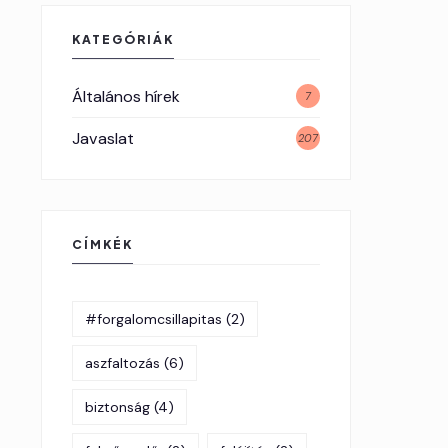
KATEGÓRIÁK
Általános hírek
7
Javaslat
207
CÍMKÉK
#forgalomcsillapitas
(2)
aszfaltozás
(6)
biztonság
(4)