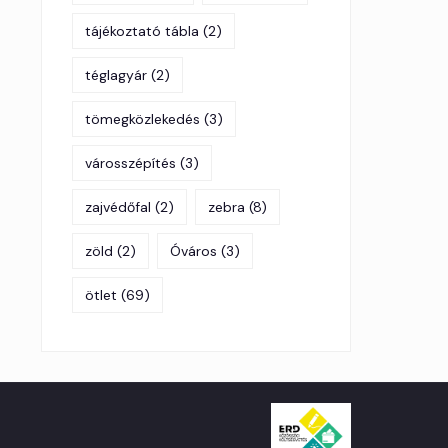
tájékoztató tábla
(2)
téglagyár
(2)
tömegközlekedés
(3)
városszépítés
(3)
zajvédőfal
(2)
zebra
(8)
zöld
(2)
Óváros
(3)
ötlet
(69)