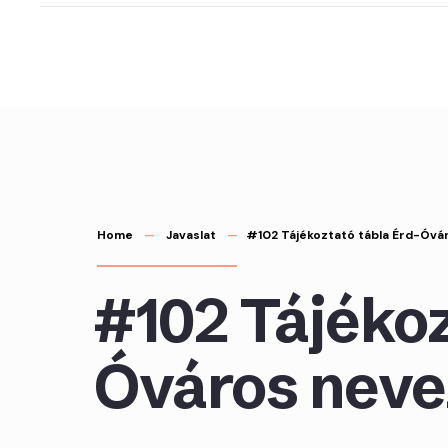
Skip
to
content
Home
Javaslat
#102 Tájékoztató tábla Érd-Óvá
#102 Tájékoz
Óváros neve