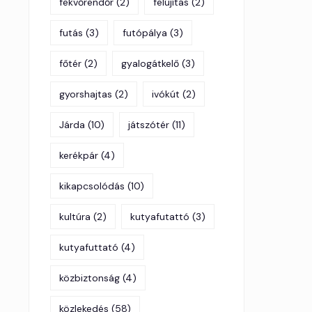
fekvőrendőr
(2)
felújítás
(2)
futás
(3)
futópálya
(3)
főtér
(2)
gyalogátkelő
(3)
gyorshajtas
(2)
ivókút
(2)
Járda
(10)
játszótér
(11)
kerékpár
(4)
kikapcsolódás
(10)
kultúra
(2)
kutyafutattó
(3)
kutyafuttató
(4)
közbiztonság
(4)
közlekedés
(58)