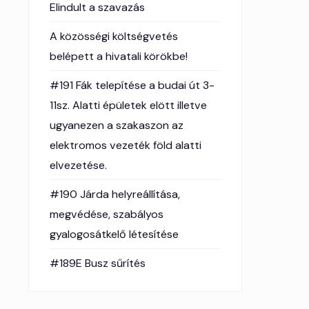
Elindult a szavazás
A közösségi költségvetés
belépett a hivatali körökbe!
#191 Fák telepítése a budai út 3-
11sz. Alatti épületek elött illetve
ugyanezen a szakaszon az
elektromos vezeték föld alatti
elvezetése.
#190 Járda helyreállítása,
megvédése, szabályos
gyalogosátkelő létesítése
#189E Busz sűrítés