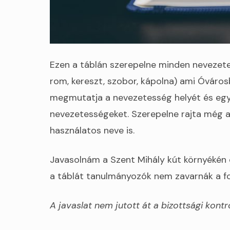
Ezen a táblán szerepelne minden nevezetes
rom, kereszt, szobor, kápolna) ami Óváros
megmutatja a nevezetesség helyét és egy
nevezetességeket. Szerepelne rajta még a
használatos neve is.
Javasolnám a Szent Mihály kút környékén elh
a táblát tanulmányozók nem zavarnák a f
A javaslat nem jutott át a bizottsági kontr