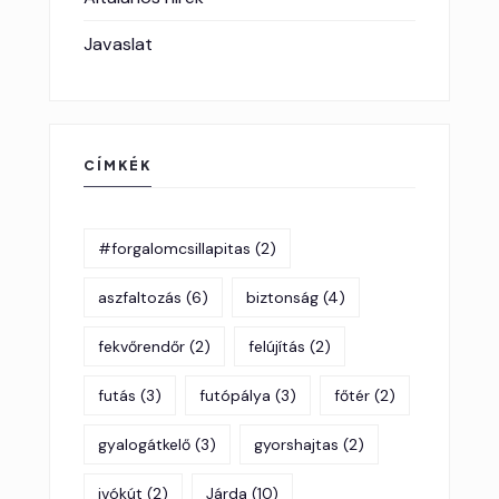
Javaslat
CÍMKÉK
#forgalomcsillapitas
(2)
aszfaltozás
(6)
biztonság
(4)
fekvőrendőr
(2)
felújítás
(2)
futás
(3)
futópálya
(3)
főtér
(2)
gyalogátkelő
(3)
gyorshajtas
(2)
ivókút
(2)
Járda
(10)