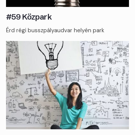
#59 Közpark
Érd régi busszpályaudvar helyén park