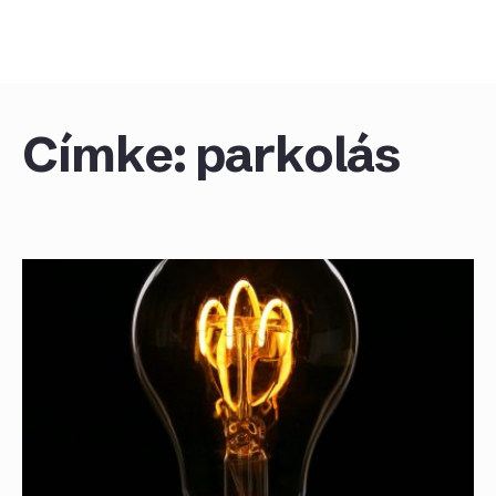
Skip
to
content
Címke:
parkolás