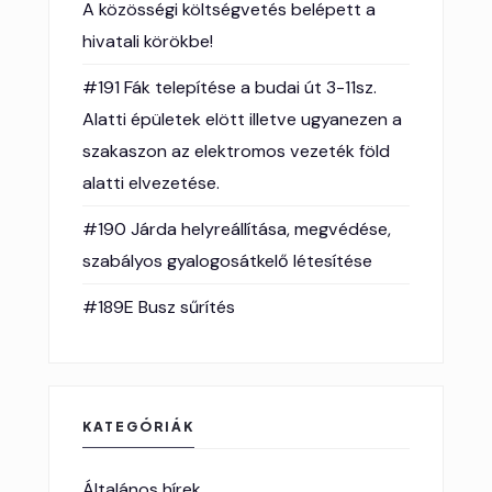
A közösségi költségvetés belépett a
hivatali körökbe!
#191 Fák telepítése a budai út 3-11sz.
Alatti épületek elött illetve ugyanezen a
szakaszon az elektromos vezeték föld
alatti elvezetése.
#190 Járda helyreállítása, megvédése,
szabályos gyalogosátkelő létesítése
#189E Busz sűrítés
KATEGÓRIÁK
Általános hírek