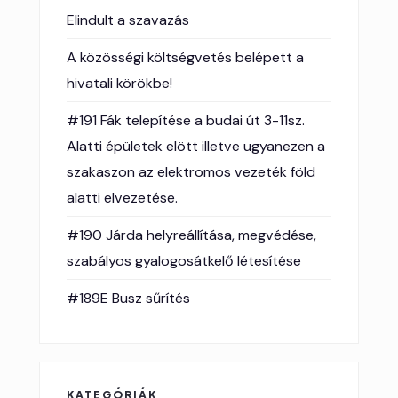
Elindult a szavazás
A közösségi költségvetés belépett a
hivatali körökbe!
#191 Fák telepítése a budai út 3-11sz.
Alatti épületek elött illetve ugyanezen a
szakaszon az elektromos vezeték föld
alatti elvezetése.
#190 Járda helyreállítása, megvédése,
szabályos gyalogosátkelő létesítése
#189E Busz sűrítés
KATEGÓRIÁK