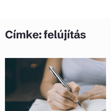
Skip
to
content
Címke:
felújítás