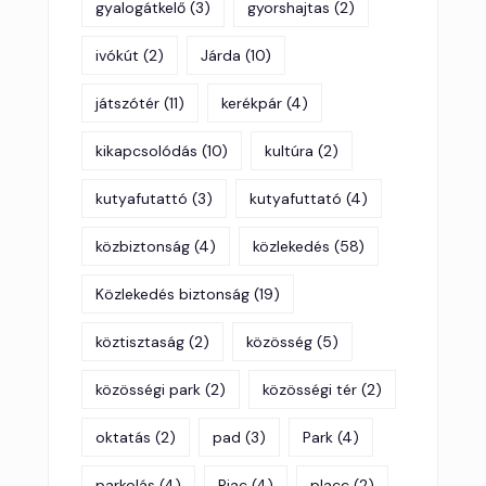
gyalogátkelő
(3)
gyorshajtas
(2)
ivókút
(2)
Járda
(10)
játszótér
(11)
kerékpár
(4)
kikapcsolódás
(10)
kultúra
(2)
kutyafutattó
(3)
kutyafuttató
(4)
közbiztonság
(4)
közlekedés
(58)
Közlekedés biztonság
(19)
köztisztaság
(2)
közösség
(5)
közösségi park
(2)
közösségi tér
(2)
oktatás
(2)
pad
(3)
Park
(4)
parkolás
(4)
Piac
(4)
placc
(2)