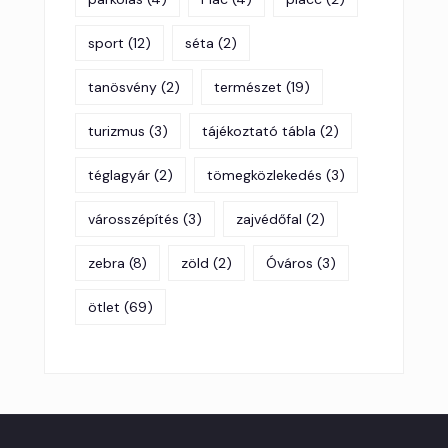
sport
(12)
séta
(2)
tanösvény
(2)
természet
(19)
turizmus
(3)
tájékoztató tábla
(2)
téglagyár
(2)
tömegközlekedés
(3)
városszépítés
(3)
zajvédőfal
(2)
zebra
(8)
zöld
(2)
Óváros
(3)
ötlet
(69)