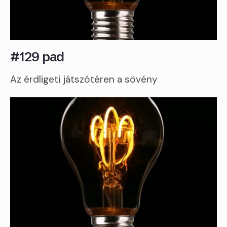
#129 pad
Az érdligeti játszótéren a sövény