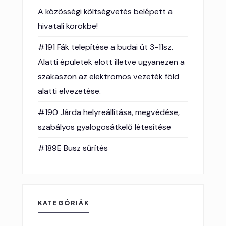
A közösségi költségvetés belépett a
hivatali körökbe!
#191 Fák telepítése a budai út 3-11sz.
Alatti épületek elött illetve ugyanezen a
szakaszon az elektromos vezeték föld
alatti elvezetése.
#190 Járda helyreállítása, megvédése,
szabályos gyalogosátkelő létesítése
#189E Busz sűrítés
KATEGÓRIÁK