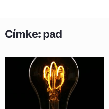
Skip
to
content
Címke:
pad