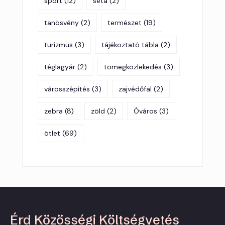
sport
(12)
séta
(2)
tanösvény
(2)
természet
(19)
turizmus
(3)
tájékoztató tábla
(2)
téglagyár
(2)
tömegközlekedés
(3)
városszépítés
(3)
zajvédőfal
(2)
zebra
(8)
zöld
(2)
Óváros
(3)
ötlet
(69)
Érd Közösségi Költségvetés