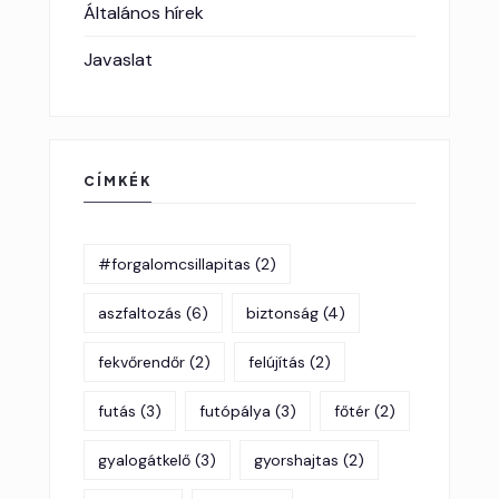
Általános hírek
Javaslat
CÍMKÉK
#forgalomcsillapitas
(2)
aszfaltozás
(6)
biztonság
(4)
fekvőrendőr
(2)
felújítás
(2)
futás
(3)
futópálya
(3)
főtér
(2)
gyalogátkelő
(3)
gyorshajtas
(2)