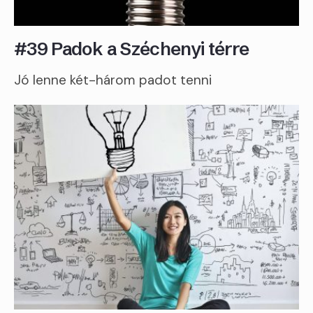
#39 Padok a Széchenyi térre
Jó lenne két-három padot tenni