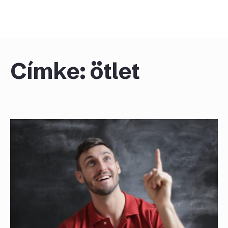
Skip
to
content
Címke:
ötlet