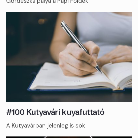
Gördeszka pálya a Papi Földek
#100 Kutyavári kuyafuttató
A Kutyavárban jelenleg is sok