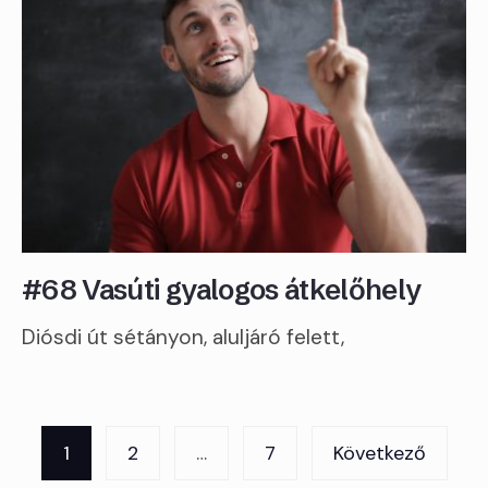
#68 Vasúti gyalogos átkelőhely
Diósdi út sétányon, aluljáró felett,
Bejegyzések
1
2
…
7
Következő
lapozása