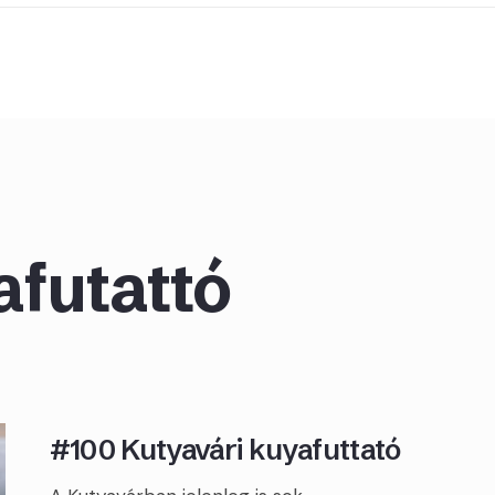
afutattó
#100 Kutyavári kuyafuttató