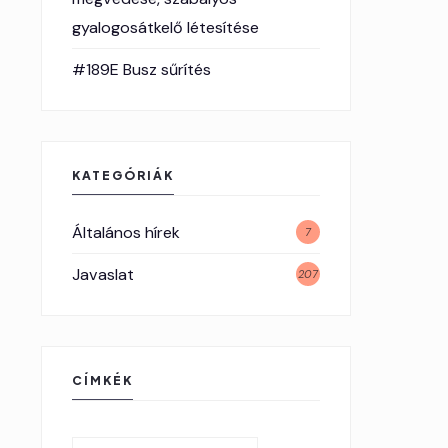
gyalogosátkelő létesítése
#189E Busz sűrítés
KATEGÓRIÁK
Általános hírek
7
Javaslat
207
CÍMKÉK