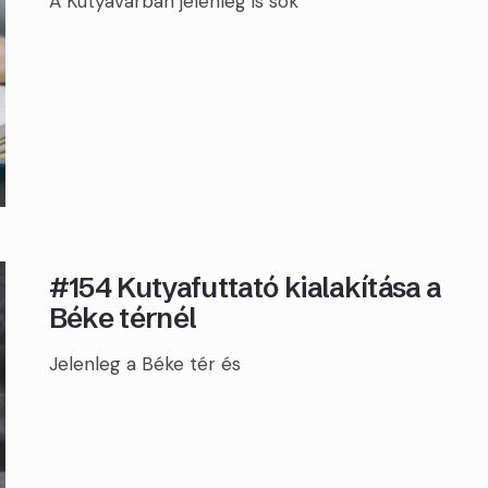
A Kutyavárban jelenleg is sok
#154 Kutyafuttató kialakítása a
Béke térnél
Jelenleg a Béke tér és