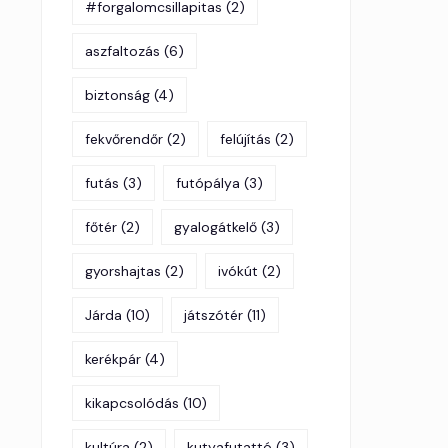
#forgalomcsillapitas
(2)
aszfaltozás
(6)
biztonság
(4)
fekvőrendőr
(2)
felújítás
(2)
futás
(3)
futópálya
(3)
főtér
(2)
gyalogátkelő
(3)
gyorshajtas
(2)
ivókút
(2)
Járda
(10)
játszótér
(11)
kerékpár
(4)
kikapcsolódás
(10)
kultúra
(2)
kutyafutattó
(3)