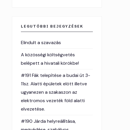
LEGUTÓBBI BEJEGYZÉSEK
Elindult a szavazás
A közösségi költségvetés
belépett a hivatali körökbe!
#191 Fák telepítése a budai út 3-
11sz. Alatti épületek elött illetve
ugyanezen a szakaszon az
elektromos vezeték föld alatti
elvezetése.
#190 Járda helyreállítása,
megvédése, szabályos