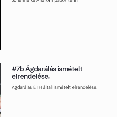
Jó lenne két-három padot tenni
#7b Ágdarálás ismételt
elrendelése.
Ágdarálás ÉTH általi ismételt elrendelése,