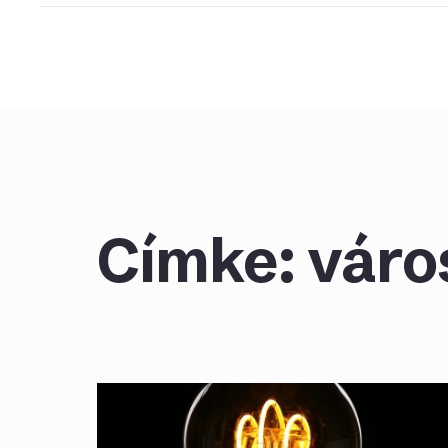
Skip
to
content
Címke:
váro