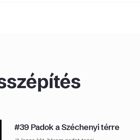
sszépítés
#39 Padok a Széchenyi térre