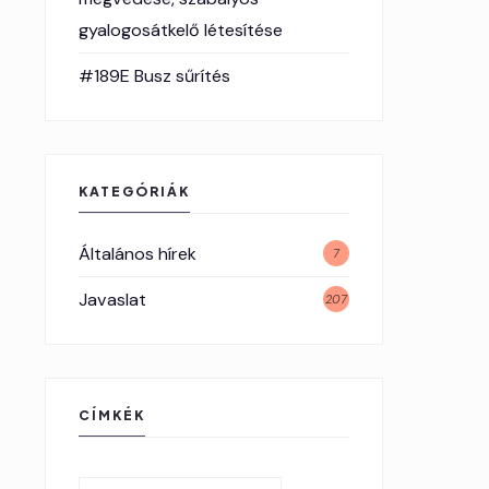
gyalogosátkelő létesítése
#189E Busz sűrítés
KATEGÓRIÁK
Általános hírek
7
Javaslat
207
CÍMKÉK