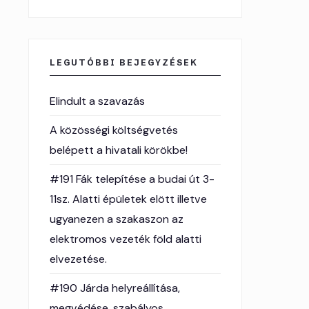
LEGUTÓBBI BEJEGYZÉSEK
Elindult a szavazás
A közösségi költségvetés
belépett a hivatali körökbe!
#191 Fák telepítése a budai út 3-
11sz. Alatti épületek elött illetve
ugyanezen a szakaszon az
elektromos vezeték föld alatti
elvezetése.
#190 Járda helyreállítása,
megvédése, szabályos