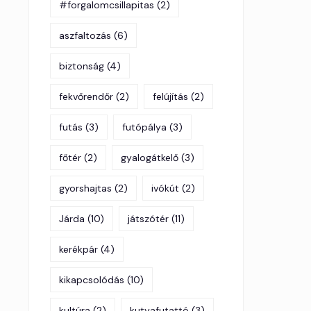
#forgalomcsillapitas
(2)
aszfaltozás
(6)
biztonság
(4)
fekvőrendőr
(2)
felújítás
(2)
futás
(3)
futópálya
(3)
főtér
(2)
gyalogátkelő
(3)
gyorshajtas
(2)
ivókút
(2)
Járda
(10)
játszótér
(11)
kerékpár
(4)
kikapcsolódás
(10)
kultúra
(2)
kutyafutattó
(3)