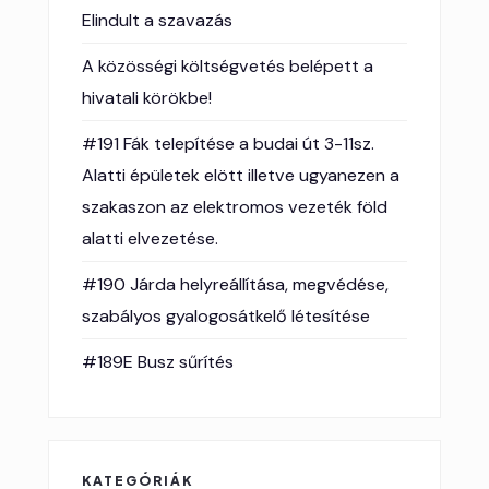
Elindult a szavazás
A közösségi költségvetés belépett a
hivatali körökbe!
#191 Fák telepítése a budai út 3-11sz.
Alatti épületek elött illetve ugyanezen a
szakaszon az elektromos vezeték föld
alatti elvezetése.
#190 Járda helyreállítása, megvédése,
szabályos gyalogosátkelő létesítése
#189E Busz sűrítés
KATEGÓRIÁK