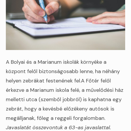
A Bolyai és a Marianum iskolák környéke a
központ felől biztonságosabb lenne, ha néhány
helyen zebrákat festenének fel.A Főtér felől
érkezve a Marianum iskola felé, a művelődési ház
melletti utca (szemből jobbról) is kaphatna egy
zebrát, hogy a kevésbé előzékeny autósok is
megálljanak, főleg a reggeli forgalomban.
Javaslatát összevontuk a 63-as javaslattal.