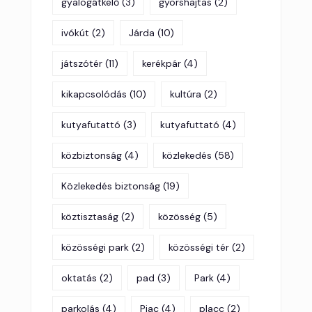
gyalogátkelő
(3)
gyorshajtas
(2)
ivókút
(2)
Járda
(10)
játszótér
(11)
kerékpár
(4)
kikapcsolódás
(10)
kultúra
(2)
kutyafutattó
(3)
kutyafuttató
(4)
közbiztonság
(4)
közlekedés
(58)
Közlekedés biztonság
(19)
köztisztaság
(2)
közösség
(5)
közösségi park
(2)
közösségi tér
(2)
oktatás
(2)
pad
(3)
Park
(4)
parkolás
(4)
Piac
(4)
placc
(2)