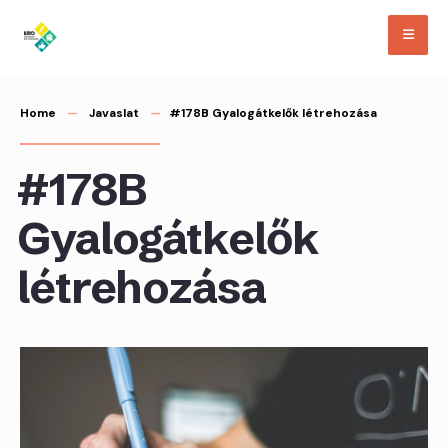
Skip
to
content
Home
Javaslat
#178B Gyalogátkelők létrehozása
#178B
Gyalogátkelők
létrehozása