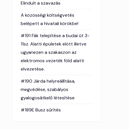
Elindult a szavazás
A közösségi költségvetés
belépett a hivatali körökbe!
#191 Fák telepítése a budai út 3-
11sz. Alatti épületek elött illetve
ugyanezen a szakaszon az
elektromos vezeték föld alatti
elvezetése.
#190 Járda helyreállítása,
megvédése, szabályos
gyalogosátkelő létesítése
#189E Busz sűrítés