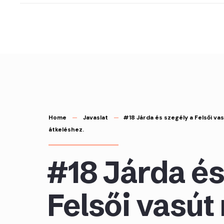
Skip
to
content
Home
Javaslat
#18 Járda és szegély a Felsői va
átkeléshez.
#18 Járda és
Felsői vasút 