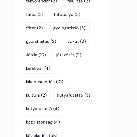
fekvőrendőr
(2)
felújítás
(2)
futás
(3)
futópálya
(3)
főtér
(2)
gyalogátkelő
(3)
gyorshajtas
(2)
ivókút
(2)
Járda
(10)
játszótér
(11)
kerékpár
(4)
kikapcsolódás
(10)
kultúra
(2)
kutyafutattó
(3)
kutyafuttató
(4)
közbiztonság
(4)
közlekedés
(58)