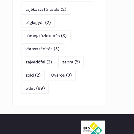
tájékoztató tábla
(2)
téglagyár
(2)
tömegközlekedés
(3)
városszépítés
(3)
zajvédőfal
(2)
zebra
(8)
zöld
(2)
Óváros
(3)
ötlet
(69)