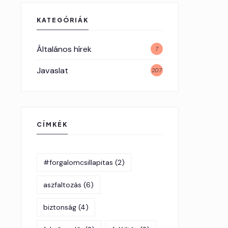
KATEGÓRIÁK
Általános hírek
7
Javaslat
207
CÍMKÉK
#forgalomcsillapitas
(2)
aszfaltozás
(6)
biztonság
(4)