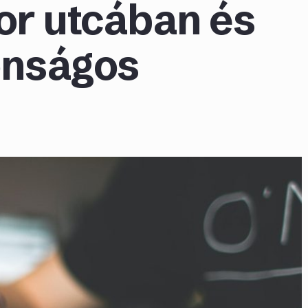
or utcában és
onságos