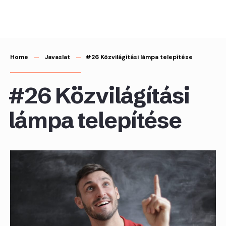
Skip
to
content
Home
Javaslat
#26 Közvilágítási lámpa telepítése
#26 Közvilágítási
lámpa telepítése