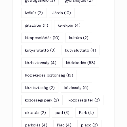
gyalogátkelő
(3)
gyorshajtas
(2)
ivókút
(2)
Járda
(10)
játszótér
(11)
kerékpár
(4)
kikapcsolódás
(10)
kultúra
(2)
kutyafutattó
(3)
kutyafuttató
(4)
közbiztonság
(4)
közlekedés
(58)
Közlekedés biztonság
(19)
köztisztaság
(2)
közösség
(5)
közösségi park
(2)
közösségi tér
(2)
oktatás
(2)
pad
(3)
Park
(4)
parkolás
(4)
Piac
(4)
placc
(2)