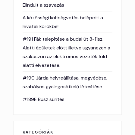
Elindult a szavazás
A közösségi költségvetés belépett a
hivatali körökbe!
#191 Fák telepítése a budai út 3-11sz.
Alatti épületek elött illetve ugyanezen a
szakaszon az elektromos vezeték föld
alatti elvezetése.
#190 Járda helyreállítása, megvédése,
szabályos gyalogosátkelő létesítése
#189E Busz sűrítés
KATEGÓRIÁK