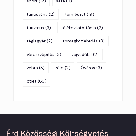
sport
(12)
séta
(2)
tanösvény
(2)
természet
(19)
turizmus
(3)
tájékoztató tábla
(2)
téglagyár
(2)
tömegközlekedés
(3)
városszépítés
(3)
zajvédőfal
(2)
zebra
(8)
zöld
(2)
Óváros
(3)
ötlet
(69)
Érd Közösségi Költségvetés