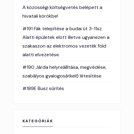
A közösségi költségvetés belépett a
hivatali körökbe!
#191 Fák telepítése a budai út 3-11sz.
Alatti épületek elött illetve ugyanezen a
szakaszon az elektromos vezeték föld
alatti elvezetése.
#190 Járda helyreállítása, megvédése,
szabályos gyalogosátkelő létesítése
#189E Busz sűrítés
KATEGÓRIÁK