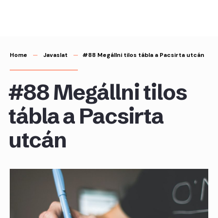
Skip
to
content
Home
Javaslat
#88 Megállni tilos tábla a Pacsirta utcán
#88 Megállni tilos
tábla a Pacsirta
utcán