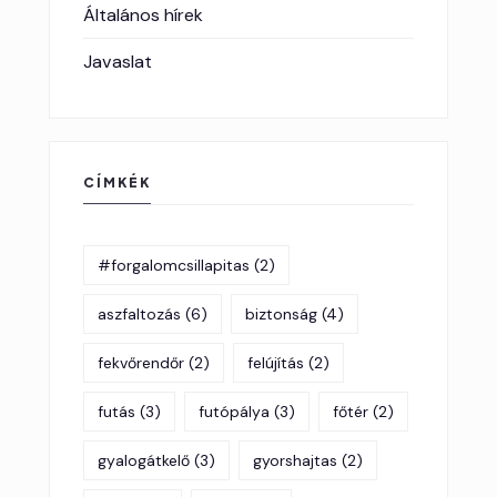
Általános hírek
Javaslat
CÍMKÉK
#forgalomcsillapitas
(2)
aszfaltozás
(6)
biztonság
(4)
fekvőrendőr
(2)
felújítás
(2)
futás
(3)
futópálya
(3)
főtér
(2)
gyalogátkelő
(3)
gyorshajtas
(2)