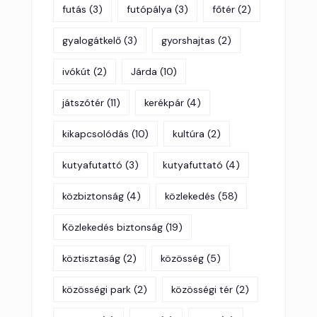
futás
(3)
futópálya
(3)
főtér
(2)
gyalogátkelő
(3)
gyorshajtas
(2)
ivókút
(2)
Járda
(10)
játszótér
(11)
kerékpár
(4)
kikapcsolódás
(10)
kultúra
(2)
kutyafutattó
(3)
kutyafuttató
(4)
közbiztonság
(4)
közlekedés
(58)
Közlekedés biztonság
(19)
köztisztaság
(2)
közösség
(5)
közösségi park
(2)
közösségi tér
(2)