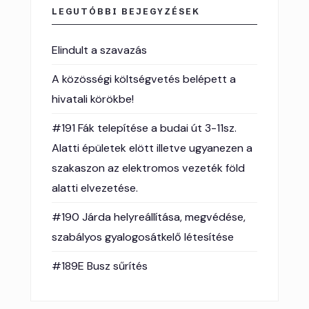
LEGUTÓBBI BEJEGYZÉSEK
Elindult a szavazás
A közösségi költségvetés belépett a
hivatali körökbe!
#191 Fák telepítése a budai út 3-11sz.
Alatti épületek elött illetve ugyanezen a
szakaszon az elektromos vezeték föld
alatti elvezetése.
#190 Járda helyreállítása, megvédése,
szabályos gyalogosátkelő létesítése
#189E Busz sűrítés