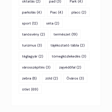
oktatás
(2)
pad
(3)
Park
(4)
parkolás
(4)
Piac
(4)
placc
(2)
sport
(12)
séta
(2)
tanösvény
(2)
természet
(19)
turizmus
(3)
tájékoztató tábla
(2)
téglagyár
(2)
tömegközlekedés
(3)
városszépítés
(3)
zajvédőfal
(2)
zebra
(8)
zöld
(2)
Óváros
(3)
ötlet
(69)