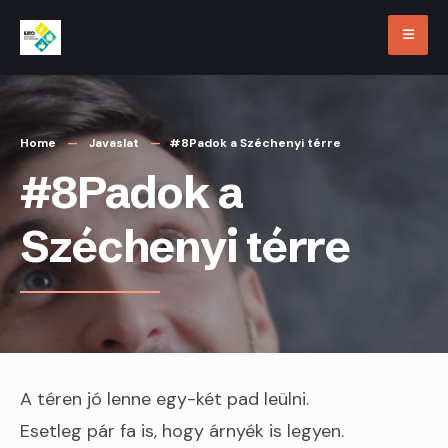
Skip
to
content
Home
Javaslat
#8Padok a Széchenyi térre
#8Padok a
Széchenyi térre
A téren jó lenne egy-két pad leülni.
Esetleg pár fa is, hogy árnyék is legyen.