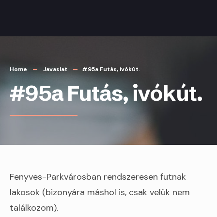
Skip
to
content
Home
Javaslat
#95a Futás, ivókút.
#95a Futás, ivókút.
Fenyves-Parkvárosban rendszeresen futnak
lakosok (bizonyára máshol is, csak velük nem
találkozom).