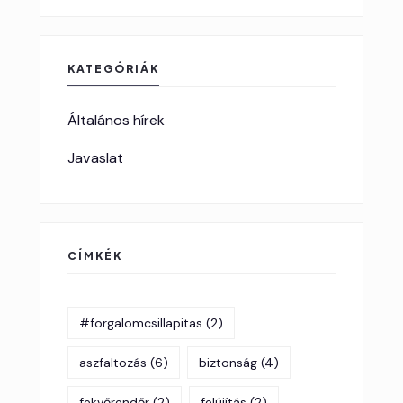
KATEGÓRIÁK
Általános hírek
Javaslat
CÍMKÉK
#forgalomcsillapitas
(2)
aszfaltozás
(6)
biztonság
(4)
fekvőrendőr
(2)
felújítás
(2)