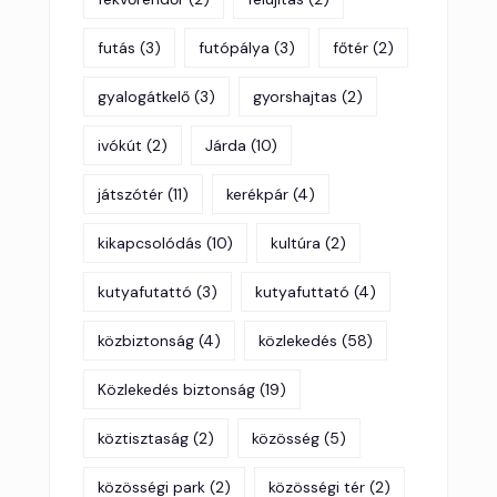
futás
(3)
futópálya
(3)
főtér
(2)
gyalogátkelő
(3)
gyorshajtas
(2)
ivókút
(2)
Járda
(10)
játszótér
(11)
kerékpár
(4)
kikapcsolódás
(10)
kultúra
(2)
kutyafutattó
(3)
kutyafuttató
(4)
közbiztonság
(4)
közlekedés
(58)
Közlekedés biztonság
(19)
köztisztaság
(2)
közösség
(5)
közösségi park
(2)
közösségi tér
(2)