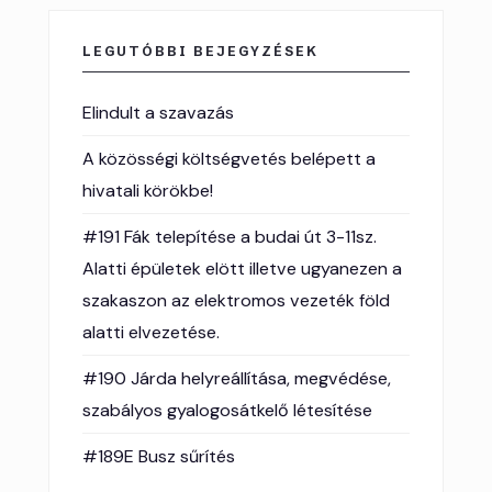
LEGUTÓBBI BEJEGYZÉSEK
Elindult a szavazás
A közösségi költségvetés belépett a
hivatali körökbe!
#191 Fák telepítése a budai út 3-11sz.
Alatti épületek elött illetve ugyanezen a
szakaszon az elektromos vezeték föld
alatti elvezetése.
#190 Járda helyreállítása, megvédése,
szabályos gyalogosátkelő létesítése
#189E Busz sűrítés