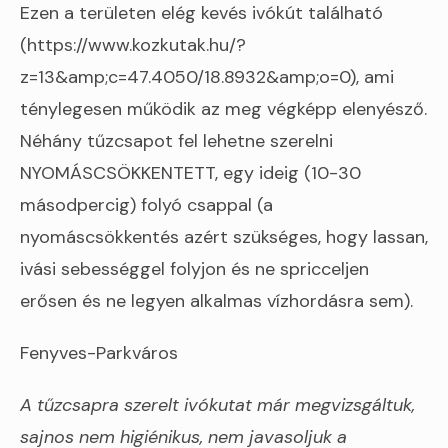
Ezen a területen elég kevés ivókút található
(https://www.kozkutak.hu/?
z=13&amp;c=47.4050/18.8932&amp;o=0), ami
ténylegesen működik az meg végképp elenyésző.
Néhány tűzcsapot fel lehetne szerelni
NYOMÁSCSÖKKENTETT, egy ideig (10-30
másodpercig) folyó csappal (a
nyomáscsökkentés azért szükséges, hogy lassan,
ivási sebességgel folyjon és ne spricceljen
erősen és ne legyen alkalmas vízhordásra sem).
Fenyves-Parkváros
A tűzcsapra szerelt ivókutat már megvizsgáltuk,
sajnos nem higiénikus, nem javasoljuk a