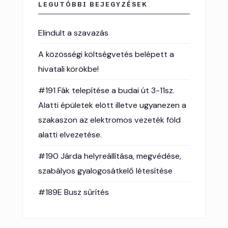
LEGUTÓBBI BEJEGYZÉSEK
Elindult a szavazás
A közösségi költségvetés belépett a
hivatali körökbe!
#191 Fák telepítése a budai út 3-11sz.
Alatti épületek elött illetve ugyanezen a
szakaszon az elektromos vezeték föld
alatti elvezetése.
#190 Járda helyreállítása, megvédése,
szabályos gyalogosátkelő létesítése
#189E Busz sűrítés