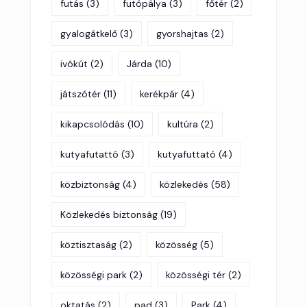
futás
(3)
futópálya
(3)
főtér
(2)
gyalogátkelő
(3)
gyorshajtas
(2)
ivókút
(2)
Járda
(10)
játszótér
(11)
kerékpár
(4)
kikapcsolódás
(10)
kultúra
(2)
kutyafutattó
(3)
kutyafuttató
(4)
közbiztonság
(4)
közlekedés
(58)
Közlekedés biztonság
(19)
köztisztaság
(2)
közösség
(5)
közösségi park
(2)
közösségi tér
(2)
oktatás
(2)
pad
(3)
Park
(4)