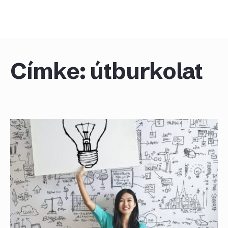
Skip
to
content
Címke:
útburkolat